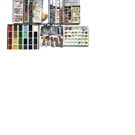
Handling the tools
˜
A part of drawing pleasure resides in the
choice of tools.
With only a few basic tools, possibilities of
expression and transcription
or interpretation are infinite.
There is also the attachment to a specific
tool regarding its efficiency, its history,
and its sentimental value.